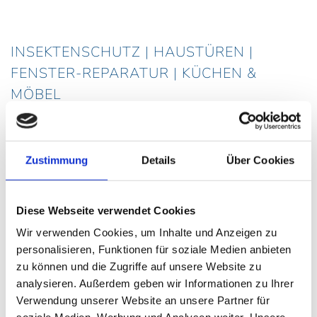
INSEKTENSCHUTZ | HAUSTÜREN |
FENSTER-REPARATUR | KÜCHEN &
MÖBEL
Willkommen bei Schlatter
Zustimmung
Details
Über Cookies
Insektenschutz in Merdingen
Diese Webseite verwendet Cookies
Wir verwenden Cookies, um Inhalte und Anzeigen zu
personalisieren, Funktionen für soziale Medien anbieten
zu können und die Zugriffe auf unsere Website zu
Seit 2000 sind wir Ihr kompetenter Ansprechpartner
analysieren. Außerdem geben wir Informationen zu Ihrer
Verwendung unserer Website an unsere Partner für
rund um Insektenschutz, Fenster & Haustüren.